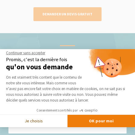
DEMANDER UN DEVIS GRATUIT
Nos derniers conseils et actus
Continuer sans accepter
Promis, c'est la dernière fois
qu'on vous demande
Plateforme de Gestion du Consentement 
On est vraiment très content que le contenu de
notre site vous intéresse. Mais comme vous
Axeptio consent
n'avez pas encore fait votre choix en matière de cookies, on ne sait pas si
vous nous autorisez à suivre votre visite ou non. Vous pouvez même
décider quels services vous nous autorisez à lancer.
Notre partenaire, Tollens, s’engage pour la
Consentements certifiés par
qualité de l'air intérieur
Tollens, partenaire de La Maison Des Travaux, spécialiste en
Je choisis
OK pour moi
décoration et en colorimétrie,...