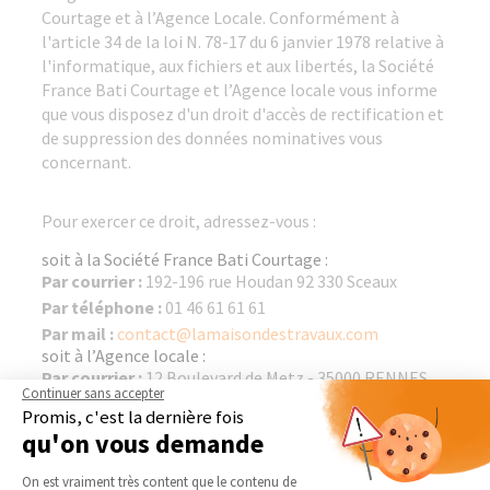
Courtage et à l’Agence Locale. Conformément à
l'article 34 de la loi N. 78-17 du 6 janvier 1978 relative à
l'informatique, aux fichiers et aux libertés, la Société
France Bati Courtage et l’Agence locale vous informe
que vous disposez d'un droit d'accès de rectification et
de suppression des données nominatives vous
concernant.
Pour exercer ce droit, adressez-vous :
soit à la Société France Bati Courtage :
Par courrier :
192-196 rue Houdan 92 330 Sceaux
Par téléphone :
01 46 61 61 61
Par mail :
contact@lamaisondestravaux.com
soit à l’Agence locale :
Par courrier :
12 Boulevard de Metz - 35000 RENNES
Continuer sans accepter
CEDEX 2
Promis, c'est la dernière fois
Par téléphone :
02 99 63 35 80
qu'on vous demande
Par mail :
Plateforme de Gestion du Consentement 
On est vraiment très content que le contenu de