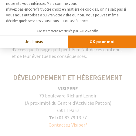
notre site vous intéresse. Mais comme vous
LIENS
Axeptio consent
n'avez pas encore fait votre choix en matière de cookies, on ne sait pas si
vous nous autorisez à suivre votre visite ou non. Vous pouvez même
décider quels services vous nous autorisez à lancer.
Les liens proposés vers d'autres sites sont
communiqués à titre indicatif et ne sauraient engager
Consentements certifiés par
la responsabilité de la Société France Bati Courtage,
Je choisis
OK pour moi
tant en ce qui concerne les contenus et les conditions
d'accès que l'usage qu'il peut être fait de ces contenus
et de leur éventuelles conséquences.
DÉVELOPPEMENT ET HÉBERGEMENT
VISIPERF
79 boulevard Richard Lenoir
(A proximité du Centre d'Activités Patton)
75011 Paris
Tel :
01 83 79 13 77
Contactez Visiperf